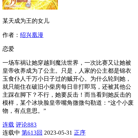
某天成为王的女儿
作者：
绍兴凰漫
恋爱
一场车祸让她穿越到魔法世界，一次比赛又让她被
皇帝收养成为了公主。只是，人家的公主都是锦衣
玉食仆人千万小日子过的贼开心。为什么轮到她，
就只能住在破旧小柴房每日非打即骂，还被其他公
主踩在脚下？不行，她要反击！而当看到她反击的
模样，某个冰块脸皇帝嘴角微微勾勒道：“这个小废
物，有点意思。”
连载
评论
883
连载中
第613回
2023-05-31
正序