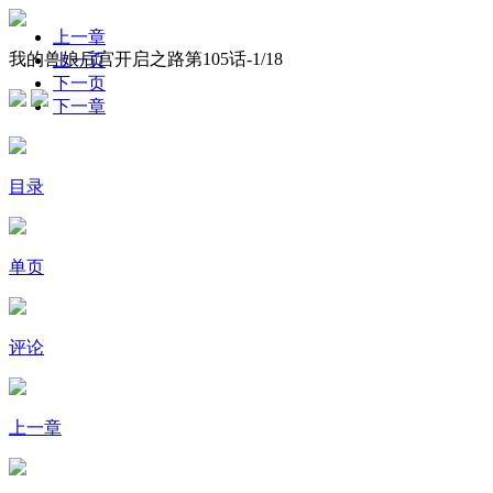
上一章
我的兽娘后宫开启之路第105话-
1
/18
上一页
下一页
下一章
目录
单页
评论
上一章