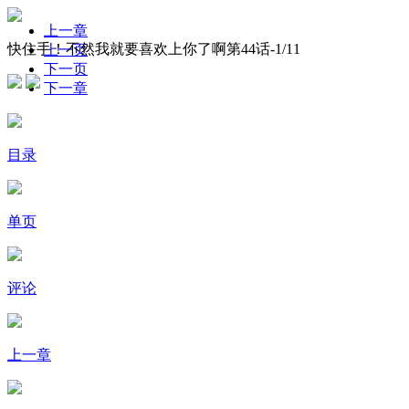
上一章
快住手！不然我就要喜欢上你了啊第44话-
1
/11
上一页
下一页
下一章
目录
单页
评论
上一章