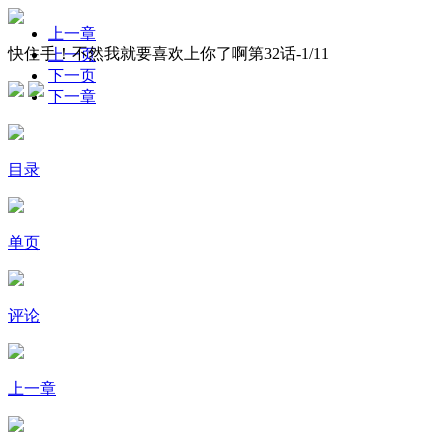
上一章
快住手！不然我就要喜欢上你了啊第32话-
1
/11
上一页
下一页
下一章
目录
单页
评论
上一章