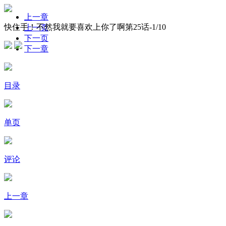
上一章
快住手！不然我就要喜欢上你了啊第25话-
1
/10
上一页
下一页
下一章
目录
单页
评论
上一章