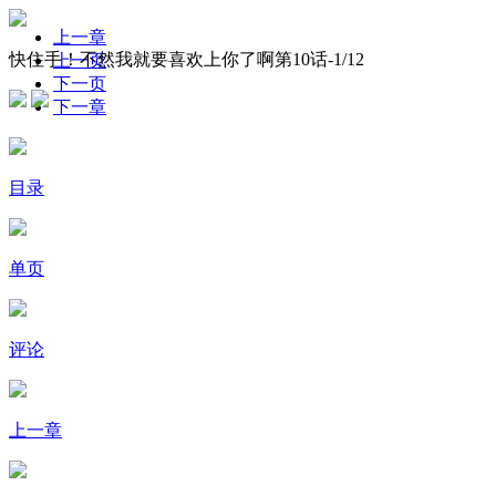
上一章
快住手！不然我就要喜欢上你了啊第10话-
1
/12
上一页
下一页
下一章
目录
单页
评论
上一章